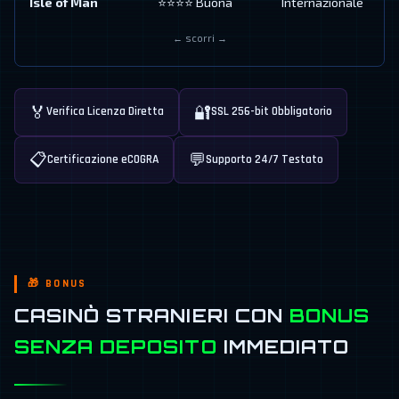
Isle of Man
⭐⭐⭐⭐ Buona
Internazionale
← scorri →
🏅
🔐
Verifica Licenza Diretta
SSL 256-bit Obbligatorio
📋
💬
Certificazione eCOGRA
Supporto 24/7 Testato
🎁 BONUS
CASINÒ STRANIERI CON
BONUS
SENZA DEPOSITO
IMMEDIATO