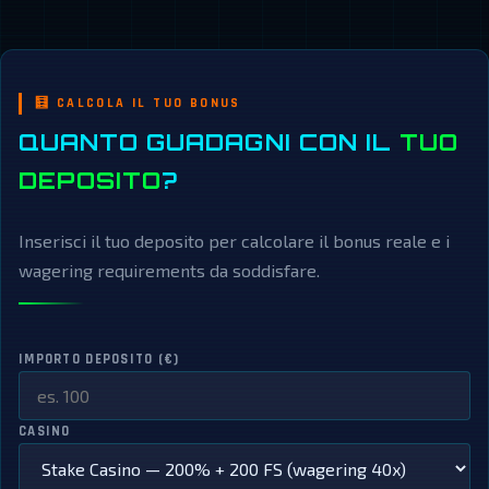
🧮 CALCOLA IL TUO BONUS
QUANTO GUADAGNI CON IL
TUO
DEPOSITO
?
Inserisci il tuo deposito per calcolare il bonus reale e i
wagering requirements da soddisfare.
IMPORTO DEPOSITO (€)
CASINO