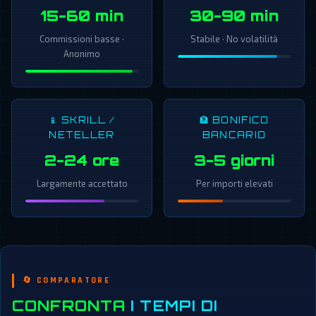
15-60 min
30-90 min
Commissioni basse ·
Stabile · No volatilità
Anonimo
📱 SKRILL /
🏦 BONIFICO
NETELLER
BANCARIO
2-24 ore
3-5 giorni
Largamente accettato
Per importi elevati
🔄 COMPARATORE
CONFRONTA
I TEMPI DI