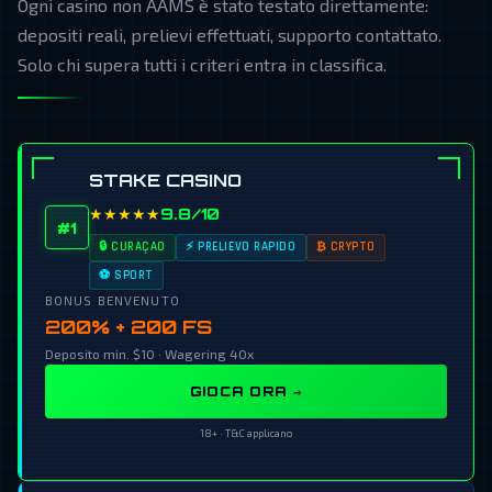
Ogni casino non AAMS è stato testato direttamente:
depositi reali, prelievi effettuati, supporto contattato.
Solo chi supera tutti i criteri entra in classifica.
STAKE CASINO
9.8/10
★★★★★
#1
🔒 CURAÇAO
⚡ PRELIEVO RAPIDO
₿ CRYPTO
⚽ SPORT
BONUS BENVENUTO
200% + 200 FS
Deposito min. $10 · Wagering 40x
GIOCA ORA →
18+ · T&C applicano