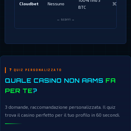
100% fino 5
Cloudbet
Nessuno
30x
BTC
← scorri →
❓ QUIZ PERSONALIZZATO
QUALE CASINO NON AAMS
FA
PER TE
?
3 domande, raccomandazione personalizzata. Il quiz
trova il casino perfetto per il tuo profilo in 60 secondi.