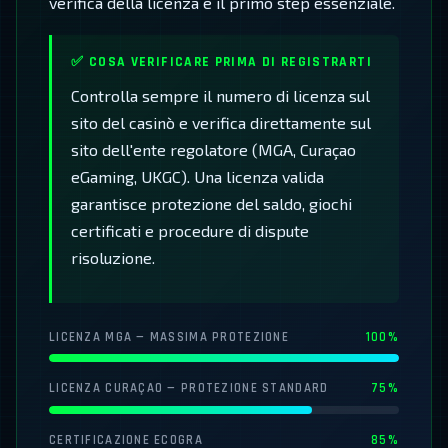
verifica della licenza è il primo step essenziale.
✅ COSA VERIFICARE PRIMA DI REGISTRARTI
Controlla sempre il numero di licenza sul
sito del casinò e verifica direttamente sul
sito dell'ente regolatore (MGA, Curaçao
eGaming, UKGC). Una licenza valida
garantisce protezione del saldo, giochi
certificati e procedure di dispute
risoluzione.
LICENZA MGA — MASSIMA PROTEZIONE
100%
LICENZA CURAÇAO — PROTEZIONE STANDARD
75%
CERTIFICAZIONE ECOGRA
85%