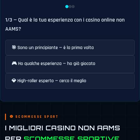
1/3 — Qual è la tua esperienza con i casino online non
AAMS?
🎯 Sono un principiante — è la prima volta
🎮 Ho qualche esperienza — ho già giocato
💎 High-roller esperto — cerco il meglio
⚽ SCOMMESSE SPORT
I MIGLIORI CASINO NON AAMS
PER
SCOMMESSE SPORTIVE