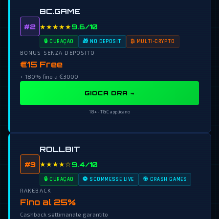
BC.GAME
9.6/10
#2
★★★★★
🔒 CURAÇAO
🎁 NO DEPOSIT
₿ MULTI-CRYPTO
BONUS SENZA DEPOSITO
€15 Free
+ 180% fino a €3000
GIOCA ORA →
18+ · T&C applicano
ROLLBIT
9.4/10
#3
★★★★☆
🔒 CURAÇAO
⚽ SCOMMESSE LIVE
🎯 CRASH GAMES
RAKEBACK
Fino al 25%
Cashback settimanale garantito