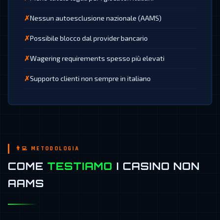
Nessun autoesclusione nazionale (AAMS)
Possibile blocco dal provider bancario
Wagering requirements spesso più elevati
Supporto clienti non sempre in italiano
👨‍💻 METODOLOGIA
COME
TESTIAMO
I CASINO NON
AAMS