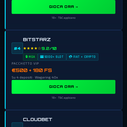
GIOCA ORA →
18+ · T&C applicano
BITSTARZ
9.2/10
#4
★★★★☆
🔒 MGA
🎰 5000+ SLOT
💳 FIAT + CRYPTO
PACCHETTO VIP
€500 + 180 FS
Su 4 depositi · Wagering 40x
GIOCA ORA →
18+ · T&C applicano
CLOUDBET