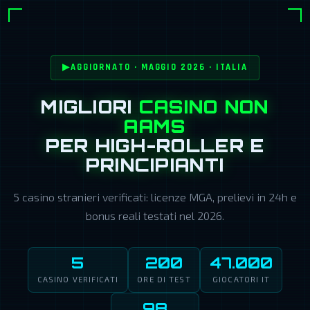
AGGIORNATO · MAGGIO 2026 · ITALIA
MIGLIORI
CASINO NON
AAMS
PER HIGH-ROLLER E
PRINCIPIANTI
5 casino stranieri verificati: licenze MGA, prelievi in 24h e
bonus reali testati nel 2026.
5
200
47.000
CASINO VERIFICATI
ORE DI TEST
GIOCATORI IT
98