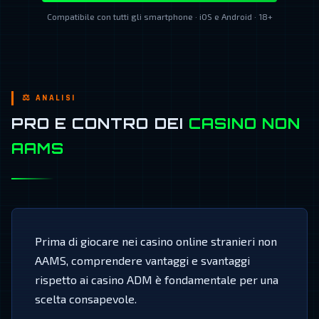
Compatibile con tutti gli smartphone · iOS e Android · 18+
⚖️ ANALISI
PRO E CONTRO DEI
CASINO NON
AAMS
Prima di giocare nei casino online stranieri non
AAMS, comprendere vantaggi e svantaggi
rispetto ai casino ADM è fondamentale per una
scelta consapevole.