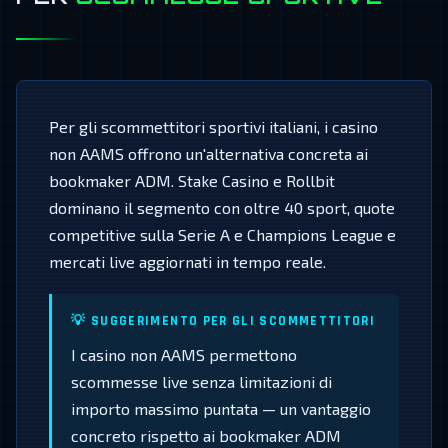
Per gli scommettitori sportivi italiani, i casino
non AAMS offrono un'alternativa concreta ai
bookmaker ADM. Stake Casino e Rollbit
dominano il segmento con oltre 40 sport, quote
competitive sulla Serie A e Champions League e
mercati live aggiornati in tempo reale.
💡 SUGGERIMENTO PER GLI SCOMMETTITORI
I casino non AAMS permettono
scommesse live senza limitazioni di
importo massimo puntata — un vantaggio
concreto rispetto ai bookmaker ADM